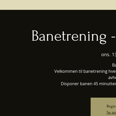
Banetrening 
ons. 13
B
Velkommen til banetrening hver
avh
Disponer banen 45 minutter,
Regis
Se an