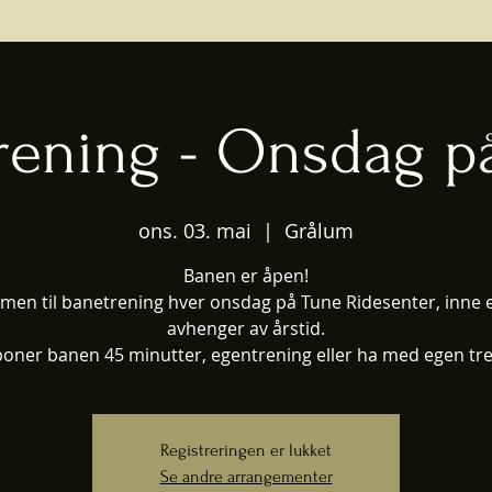
rening - Onsdag p
ons. 03. mai
  |  
Grålum
Banen er åpen!
en til banetrening hver onsdag på Tune Ridesenter, inne e
avhenger av årstid.
poner banen 45 minutter, egentrening eller ha med egen tre
Registreringen er lukket
Se andre arrangementer