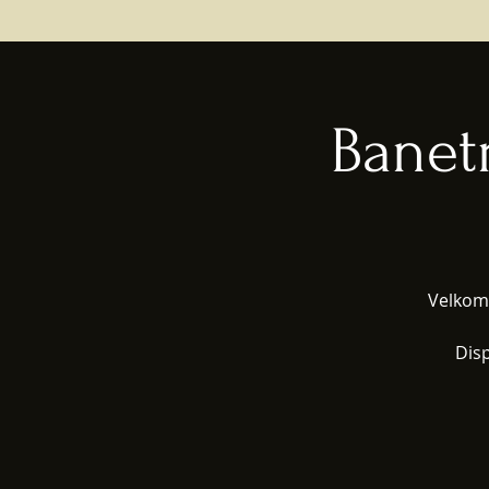
Banet
Velkomm
Dis