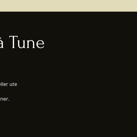
å Tune
ller ute
ner.