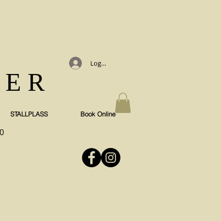
Logg inn
TER
STALLPLASS
Book Online
0