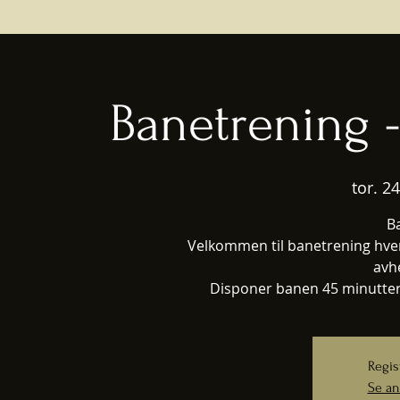
Banetrening 
tor. 24
B
Velkommen til banetrening hver
avh
Disponer banen 45 minutter,
Regis
Se an