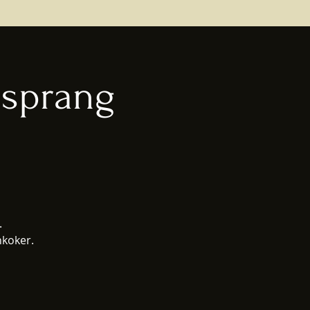
 sprang
.
nkoker.