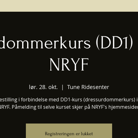
dommerkurs (DD1) i
NRYF
lør. 28. okt.
  |  
Tune Ridesenter
estilling i forbindelse med DD1-kurs (dressurdommerkurs) i 
RYF. Påmelding til selve kurset skjer på NRYF's hjemmeside
Registreringen er lukket