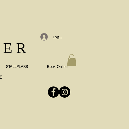
Logg inn
TER
STALLPLASS
Book Online
0