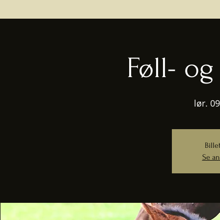
Føll- o
lør. 09
Bille
Se an