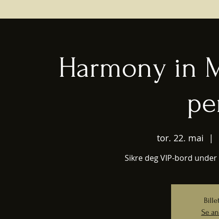
Harmony in M
pe
tor. 22. mai
  |  
Sikre deg VIP-bord under 
Bille
Se an