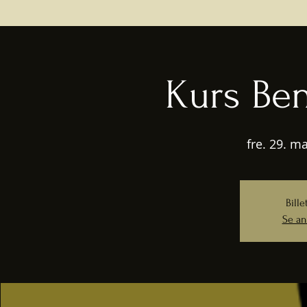
Kurs Be
fre. 29. ma
Bille
Se an