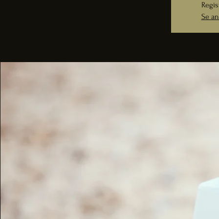
Regis
Se an