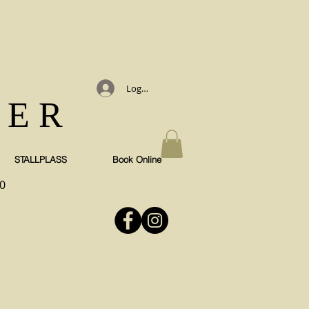
Logg inn
TER
STALLPLASS
Book Online
0