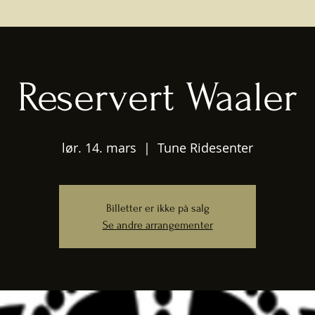
Reservert Waaler
lør. 14. mars
  |  
Tune Ridesenter
Billetter er ikke på salg
Se andre arrangementer